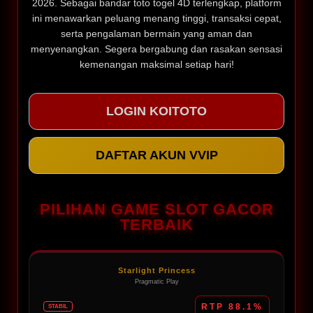
2026. Sebagai bandar toto togel 4D terlengkap, platform
ini menawarkan peluang menang tinggi, transaksi cepat,
serta pengalaman bermain yang aman dan
menyenangkan. Segera bergabung dan rasakan sensasi
kemenangan maksimal setiap hari!
LOGIN KOITOTO
DAFTAR AKUN VVIP
PILIHAN GAME SLOT GACOR
TERBAIK
Starlight Princess
Pragmatic Play
RTP 88.1%
STABIL