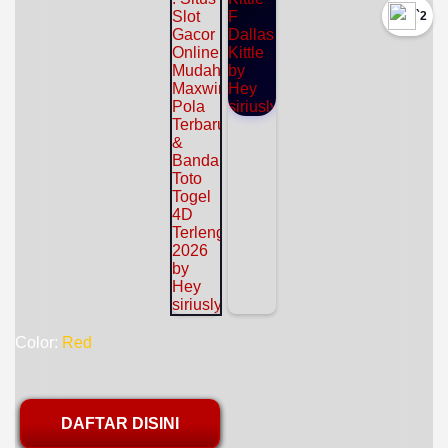
`2
Color:
Red
DAFTAR DISINI