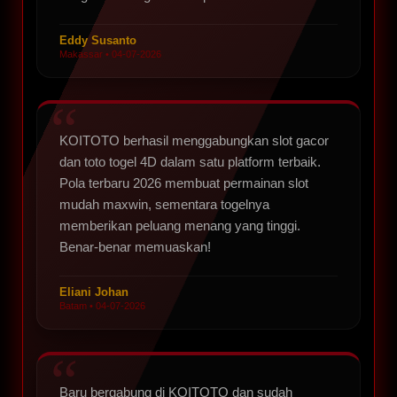
Eddy Susanto
Makassar • 04-07-2026
KOITOTO berhasil menggabungkan slot gacor
dan toto togel 4D dalam satu platform terbaik.
Pola terbaru 2026 membuat permainan slot
mudah maxwin, sementara togelnya
memberikan peluang menang yang tinggi.
Benar-benar memuaskan!
Eliani Johan
Batam • 04-07-2026
Baru bergabung di KOITOTO dan sudah