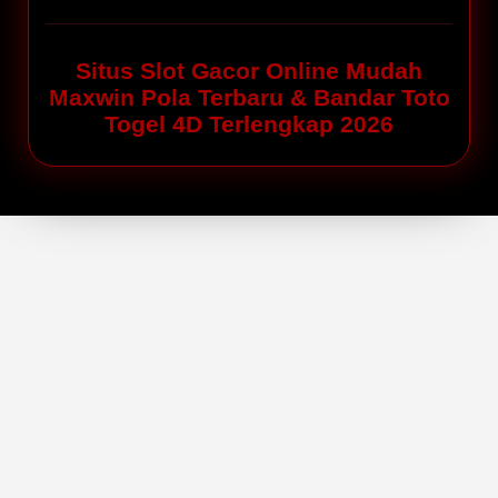
Situs Slot Gacor Online Mudah
Maxwin Pola Terbaru & Bandar Toto
Togel 4D Terlengkap 2026