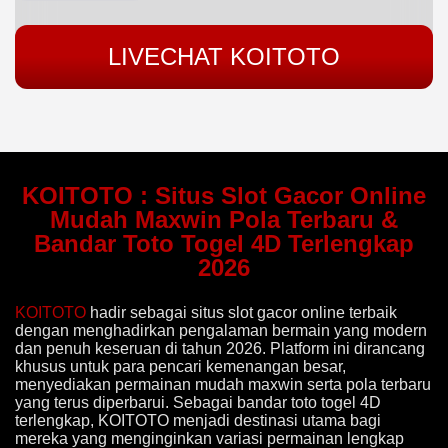
LIVECHAT KOITOTO
KOITOTO : Situs Slot Gacor Online
Mudah Maxwin Pola Terbaru &
Bandar Toto Togel 4D Terlengkap
2026
KOITOTO
hadir sebagai situs slot gacor online terbaik
dengan menghadirkan pengalaman bermain yang modern
dan penuh keseruan di tahun 2026. Platform ini dirancang
khusus untuk para pencari kemenangan besar,
menyediakan permainan mudah maxwin serta pola terbaru
yang terus diperbarui. Sebagai bandar toto togel 4D
terlengkap, KOITOTO menjadi destinasi utama bagi
mereka yang menginginkan variasi permainan lengkap