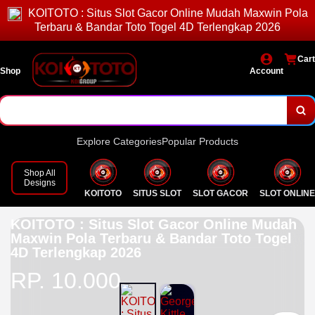
KOITOTO : Situs Slot Gacor Online Mudah Maxwin Pola
Terbaru & Bandar Toto Togel 4D Terlengkap 2026
Cart
Shop
Account
Explore Categories
Popular Products
Shop All
Designs
KOITOTO
SITUS SLOT
SLOT GACOR
SLOT ONLINE
KOITOTO : Situs Slot Gacor Online Mudah
Maxwin Pola Terbaru & Bandar Toto Togel
4D Terlengkap 2026
RP. 10.000