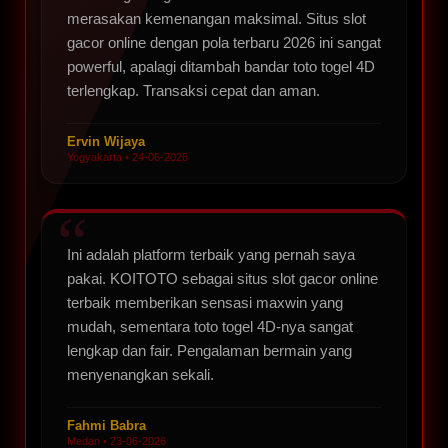
merasakan kemenangan maksimal. Situs slot
gacor online dengan pola terbaru 2026 ini sangat
powerful, apalagi ditambah bandar toto togel 4D
terlengkap. Transaksi cepat dan aman.
Ervin Wijaya
Yogyakarta • 24-06-2026
Ini adalah platform terbaik yang pernah saya
pakai. KOITOTO sebagai situs slot gacor online
terbaik memberikan sensasi maxwin yang
mudah, sementara toto togel 4D-nya sangat
lengkap dan fair. Pengalaman bermain yang
menyenangkan sekali.
Fahmi Babra
Medan • 23-06-2026