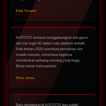
Eddy Susanto
Makassar • 04-07-2026
KOITOTO berhasil menggabungkan slot gacor
dan toto togel 4D dalam satu platform terbaik.
Pola terbaru 2026 membuat permainan slot
mudah maxwin, sementara togelnya
memberikan peluang menang yang tinggi.
Benar-benar memuaskan!
Eliani Johan
Batam • 04-07-2026
Baru bergabung di KOITOTO dan sudah