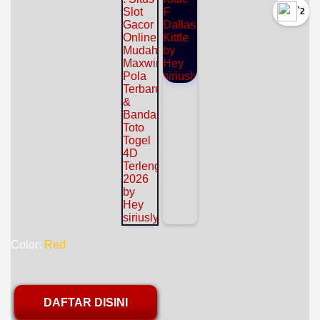
`2
Color:
Red
DAFTAR DISINI