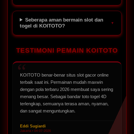
Seberapa aman bermain slot dan
togel di KOITOTO?
TESTIMONI PEMAIN KOITOTO
KOITOTO benar-benar situs slot gacor online
terbaik saat ini. Permainan mudah maxwin
dengan pola terbaru 2026 membuat saya sering
menang besar. Sebagai bandar toto togel 4D
terlengkap, semuanya terasa aman, nyaman,
dan sangat menguntungkan.
Eddi Sugiardi
Jakarta • 04-07-2026