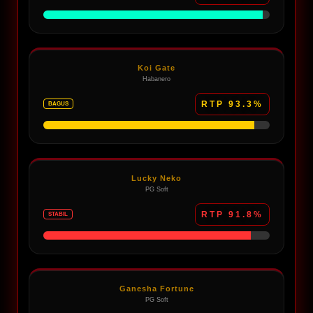
Koi Gate
Habanero
RTP 93.3%
BAGUS
Lucky Neko
PG Soft
RTP 91.8%
STABIL
Ganesha Fortune
PG Soft