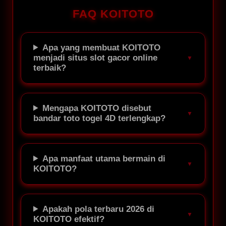
FAQ KOITOTO
Apa yang membuat KOITOTO
menjadi situs slot gacor online
terbaik?
Mengapa KOITOTO disebut
bandar toto togel 4D terlengkap?
Apa manfaat utama bermain di
KOITOTO?
Apakah pola terbaru 2026 di
KOITOTO efektif?