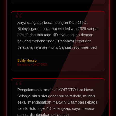
Saya sangat terkesan dengan KOITOTO.
Slotnya gacor, pola maxwin terbaru 2026 sangat
efektif, dan toto togel 4D-nya lengkap dengan
peluang menang tinggi. Transaksi cepat dan
pelayanannya premium. Sangat recommended!
Eddy Hussy
Banddung • 04-07-2026
Pengalaman bermain di KOITOTO luar biasa.
Sebagai situs slot gacor online terbaik, mudah
sekali mendapatkan maxwin. Ditambah sebagai
bandar toto togel 4D terlengkap, saya merasa
sangat diuntungkan setiap hari.