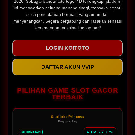
2026. Sebagai bandar toto togel 4D terlengkap, platform
ini menawarkan peluang menang tinggi, transaksi cepat,
serta pengalaman bermain yang aman dan
menyenangkan. Segera bergabung dan rasakan sensasi
kemenangan maksimal setiap hari!
LOGIN KOITOTO
DAFTAR AKUN VVIP
PILIHAN GAME SLOT GACOR
TERBAIK
Starlight Princess
Pragmatic Play
RTP 97.0%
GACOR MAXWIN