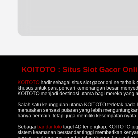
KOITOTO : Situs Slot Gacor Onl
KOITOTO
hadir sebagai situs slot gacor online terb
khusus untuk para pencari kemenangan besar, menyedia
KOITOTO menjadi destinasi utama bagi mereka yang me
Salah satu keunggulan utama KOITOTO terletak pada
merasakan sensasi putaran yang lebih menguntungkan.
hanya bermain, tetapi juga memiliki kesempatan nyat
Sebagai
bandar toto
togel 4D terlengkap, KOITOTO jug
sistem keamanan berstandar tinggi memberikan kenyam
penarikan dirancang agar berjalan dengan lancar dan