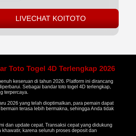
LIVECHAT KOITOTO
r Toto Togel 4D Terlengkap 2026
enuh keseruan di tahun 2026. Platform ini dirancang
erbarui. Sebagai bandar toto togel 4D terlengkap,
g terpercaya.
u 2026 yang telah dioptimalkan, para pemain dapat
bermain terasa lebih bermakna, sehingga Anda tidak
i dan update cepat. Transaksi cepat yang didukung
khawatir, karena seluruh proses deposit dan