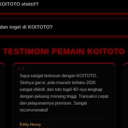
 KOITOTO efektif?
 dan togel di KOITOTO?
TESTIMONI PEMAIN KOITOTO
Saya sangat terkesan dengan KOITOTO.
Slotnya gacor, pola maxwin terbaru 2026
sangat efektif, dan toto togel 4D-nya lengkap
dengan peluang menang tinggi. Transaksi cepat
dan pelayanannya premium. Sangat
recommended!
Eddy Hussy