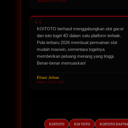
Jakarta • 04-07-2026
KOITOTO berhasil menggabungkan slot gacor
dan toto togel 4D dalam satu platform terbaik.
Pola terbaru 2026 membuat permainan slot
mudah maxwin, sementara togelnya
memberikan peluang menang yang tinggi.
Benar-benar memuaskan!
Eliani Johan
Batam • 04-07-2026
KOITOTO
KOI TOTO
KOITOTO DAFTA