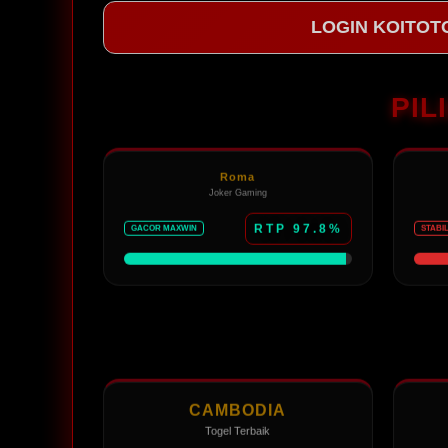
LOGIN KOITOT
PIL
Roma
Joker Gaming
RTP 97.8%
GACOR MAXWIN
STABI
CAMBODIA
Togel Terbaik