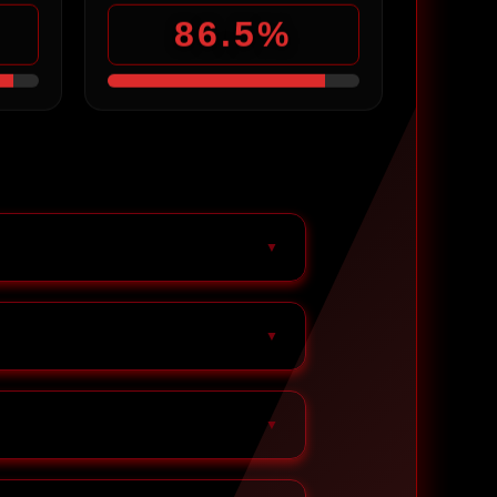
86.5%