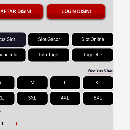
AFTAR DISINI
LOGIN DISINI
tus Slot
Slot Gacor
Slot Online
dar Toto
Toto Togel
Togel 4D
View Size Chart
S
M
L
XL
XL
3XL
4XL
5XL
y
+