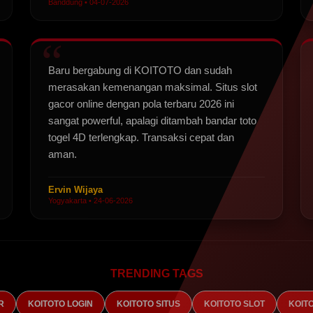
Banddung • 04-07-2026
Baru bergabung di KOITOTO dan sudah
merasakan kemenangan maksimal. Situs slot
gacor online dengan pola terbaru 2026 ini
sangat powerful, apalagi ditambah bandar toto
togel 4D terlengkap. Transaksi cepat dan
aman.
Ervin Wijaya
Yogyakarta • 24-06-2026
TRENDING TAGS
R
KOITOTO LOGIN
KOITOTO SITUS
KOITOTO SLOT
KOIT