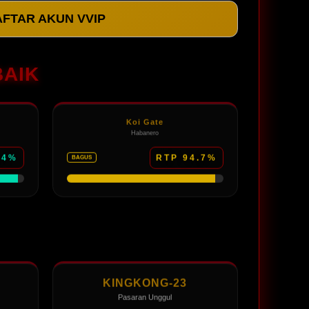
FTAR AKUN VVIP
BAIK
Koi Gate
Habanero
.4%
RTP 94.7%
BAGUS
KINGKONG-23
Pasaran Unggul