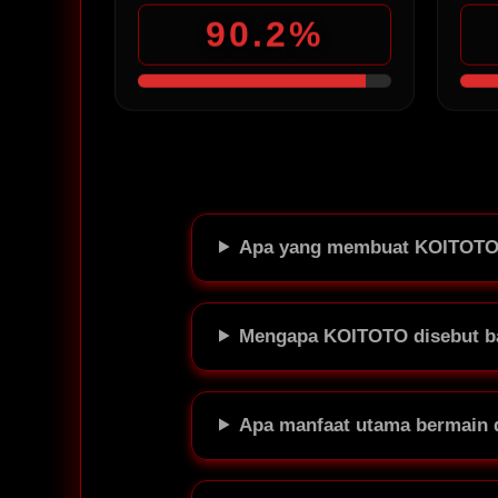
90.2%
Apa yang membuat KOITOTO me
Mengapa KOITOTO disebut ban
Apa manfaat utama bermain