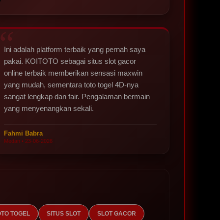
Ini adalah platform terbaik yang pernah saya
pakai. KOITOTO sebagai situs slot gacor
online terbaik memberikan sensasi maxwin
yang mudah, sementara toto togel 4D-nya
sangat lengkap dan fair. Pengalaman bermain
yang menyenangkan sekali.
Fahmi Babra
Medan • 23-06-2026
OTO TOGEL
SITUS SLOT
SLOT GACOR