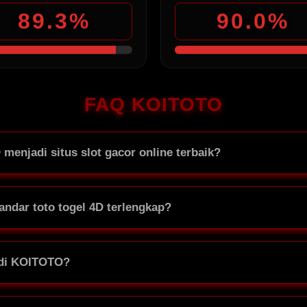
89.3%
90.0%
FAQ KOITOTO
njadi situs slot gacor online terbaik?
dar toto togel 4D terlengkap?
 di KOITOTO?