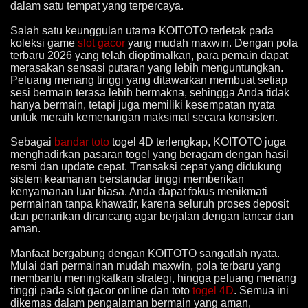
dalam satu tempat yang terpercaya.
Salah satu keunggulan utama KOITOTO terletak pada
koleksi game
slot gacor
yang mudah maxwin. Dengan pola
terbaru 2026 yang telah dioptimalkan, para pemain dapat
merasakan sensasi putaran yang lebih menguntungkan.
Peluang menang tinggi yang ditawarkan membuat setiap
sesi bermain terasa lebih bermakna, sehingga Anda tidak
hanya bermain, tetapi juga memiliki kesempatan nyata
untuk meraih kemenangan maksimal secara konsisten.
Sebagai
bandar toto
togel 4D terlengkap, KOITOTO juga
menghadirkan pasaran togel yang beragam dengan hasil
resmi dan update cepat. Transaksi cepat yang didukung
sistem keamanan berstandar tinggi memberikan
kenyamanan luar biasa. Anda dapat fokus menikmati
permainan tanpa khawatir, karena seluruh proses deposit
dan penarikan dirancang agar berjalan dengan lancar dan
aman.
Manfaat bergabung dengan KOITOTO sangatlah nyata.
Mulai dari permainan mudah maxwin, pola terbaru yang
membantu meningkatkan strategi, hingga peluang menang
tinggi pada slot gacor online dan toto
togel 4D
. Semua ini
dikemas dalam pengalaman bermain yang aman,