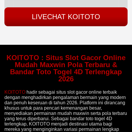
LIVECHAT KOITOTO
KOITOTO : Situs Slot Gacor Online
Mudah Maxwin Pola Terbaru &
Bandar Toto Togel 4D Terlengkap
2026
KOITOTO
hadir sebagai situs slot gacor online terbaik
dengan menghadirkan pengalaman bermain yang modern
dan penuh keseruan di tahun 2026. Platform ini dirancang
khusus untuk para pencari kemenangan besar,
menyediakan permainan mudah maxwin serta pola terbaru
yang terus diperbarui. Sebagai bandar toto togel 4D
terlengkap, KOITOTO menjadi destinasi utama bagi
mereka yang menginginkan variasi permainan lengkap