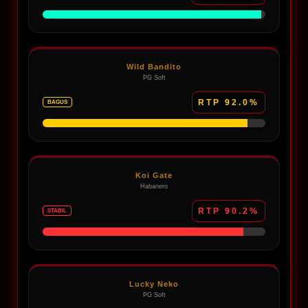
Wild Bandito
PG Soft
RTP 92.0%
BAGUS
Koi Gate
Habanero
RTP 90.2%
STABIL
Lucky Neko
PG Soft