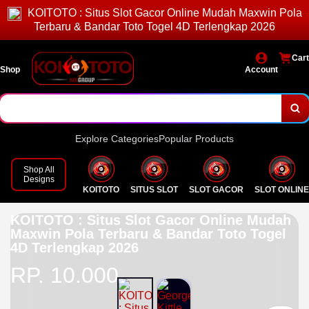
KOITOTO : Situs Slot Gacor Online Mudah Maxwin Pola
Terbaru & Bandar Toto Togel 4D Terlengkap 2026
Cart
Shop
Account
Explore Categories
Popular Products
Shop All
Designs
KOITOTO
SITUS SLOT
SLOT GACOR
SLOT ONLINE
KOITOTO : Situs Slot Gacor Online Mudah
Maxwin Pola Terbaru & Bandar Toto Togel
4D Terlengkap 2026
RP. 10.000