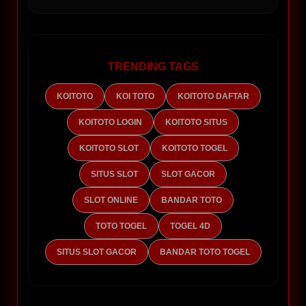
TRENDING TAGS
KOITOTO
KOI TOTO
KOITOTO DAFTAR
KOITOTO LOGIN
KOITOTO SITUS
KOITOTO SLOT
KOITOTO TOGEL
SITUS SLOT
SLOT GACOR
SLOT ONLINE
BANDAR TOTO
TOTO TOGEL
TOGEL 4D
SITUS SLOT GACOR
BANDAR TOTO TOGEL