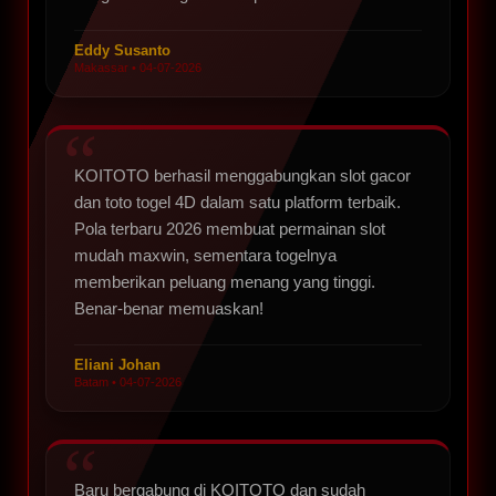
Eddy Susanto
Makassar • 04-07-2026
KOITOTO berhasil menggabungkan slot gacor
dan toto togel 4D dalam satu platform terbaik.
Pola terbaru 2026 membuat permainan slot
mudah maxwin, sementara togelnya
memberikan peluang menang yang tinggi.
Benar-benar memuaskan!
Eliani Johan
Batam • 04-07-2026
Baru bergabung di KOITOTO dan sudah