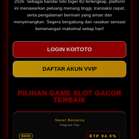
2026. Sebagai bandar toto togel 4D terlengkap, platform
ini menawarkan peluang menang tinggi, transaksi cepat,
serta pengalaman bermain yang aman dan
menyenangkan. Segera bergabung dan rasakan sensasi
kemenangan maksimal setiap hari!
LOGIN KOITOTO
DAFTAR AKUN VVIP
PILIHAN GAME SLOT GACOR
TERBAIK
Sweet Bonanza
Pragmatic Play
RTP 94.0%
BAGUS