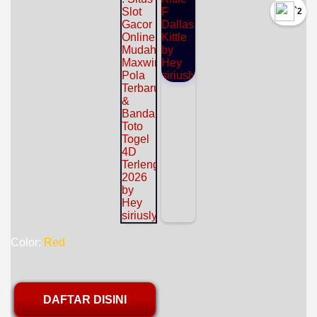
`2
Color:
Red
DAFTAR DISINI