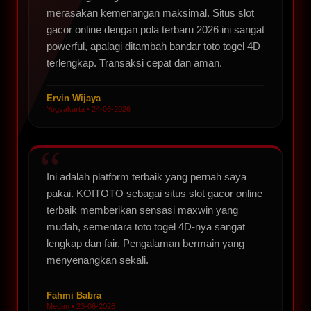
merasakan kemenangan maksimal. Situs slot
gacor online dengan pola terbaru 2026 ini sangat
powerful, apalagi ditambah bandar toto togel 4D
terlengkap. Transaksi cepat dan aman.
Ervin Wijaya
Yogyakarta • 24-06-2026
Ini adalah platform terbaik yang pernah saya
pakai. KOITOTO sebagai situs slot gacor online
terbaik memberikan sensasi maxwin yang
mudah, sementara toto togel 4D-nya sangat
lengkap dan fair. Pengalaman bermain yang
menyenangkan sekali.
Fahmi Babra
Medan • 23-06-2026