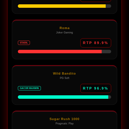
Roma
Joker Gaming
RTP 89.9%
STABIL
Wild Bandito
PG Soft
RTP 96.9%
GACOR MAXWIN
Sugar Rush 1000
Pragmatic Play